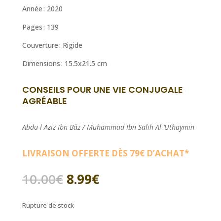
Année : 2020
Pages : 139
Couverture : Rigide
Dimensions : 1
5.5
x
21.5
cm
CONSEILS POUR UNE VIE CONJUGALE
AGRÉABLE
Abdu-l-Aziz Ibn Bâz / Muhammad Ibn Salih Al-‘Uthaymin
LIVRAISON OFFERTE DÈS 79€ D’ACHAT*
Le
Le
10.00
€
8.99
€
prix
prix
initial
actuel
Rupture de stock
était :
est :